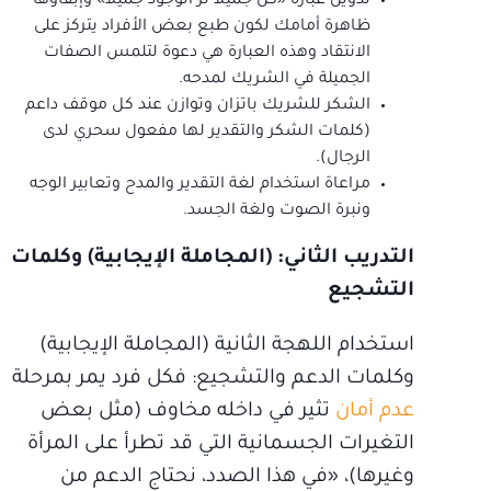
تدوين عبارة «كن جميلاً تر الوجود جميلاً» وإبقاؤها
ظاهرة أمامك لكون طبع بعض الأفراد يتركز على
الانتقاد وهذه العبارة هي دعوة لتلمس الصفات
الجميلة في الشريك لمدحه.
الشكر للشريك باتزان وتوازن عند كل موقف داعم
(كلمات الشكر والتقدير لها مفعول سحري لدى
الرجال).
مراعاة استخدام لغة التقدير والمدح وتعابير الوجه
ونبرة الصوت ولغة الجسد.
التدريب الثاني: (المجاملة الإيجابية) وكلمات
التشجيع
استخدام اللهجة الثانية (المجاملة الإيجابية)
وكلمات الدعم والتشجيع: فكل فرد يمر بمرحلة
عدم أمان
تثير في داخله مخاوف (مثل بعض
التغيرات الجسمانية التي قد تطرأ على المرأة
وغيرها)، «في هذا الصدد، نحتاج الدعم من