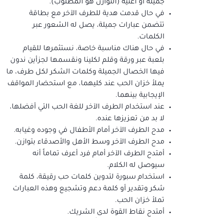
جميلة أو أغنية (التوازن هو المطلوب).
في حال قدمت هدية للطرف الآخر مع بطاقة
تتضمن عبارات جميلة، يصل له الشعور عبر
الكلمات.
في حال هناك مناسبة خاصة، نستثمرها للقيام
بلعبة عبر ورقة وقلم لكلينا ونقسمها لجزأين ندون
فيها الخصال الجميلة وكلمات الشكر لكل طرف، ما
يملأ خزان الحب عند كليهما، مع استحضار المواقف
الإيجابية بينهما.
عند استخدام الطرف الآخر للغة الحب التي أفضلها،
لا بد من تعزيزها عنده.
مدح الطرف الآخر أمام الأطفال في وجوده وغيابه.
مدح الطرف الآخر وسط الأهل والأصدقاء بتوازن.
أمتدح الطرف الآخر أمام فرد أعرف تماماً أنه
سيوصل له الكلام.
استخدام سبورة لتدوين كلمات حب رقيقة، كلمة
شكر وتقدير أو كلمة دعم وتشجيع وهذه العبارات
تملأ خزان الحب.
أمتدح نقاط القوة لدى الشريك.