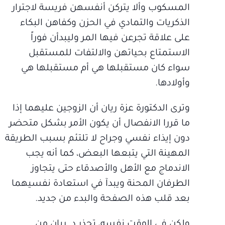
المسكوب وألا يتركن أنفسهن فريسة لاجترار
الذكريات والتمادي في الحزن وكفاهن البكاء
على علاقة تجرعن فيها المر وليبدأن فوراً
الاستمتاع بحياتهن والالتفات للمستقبل
سواء كان مستقبلها هي أم مستقبلها هي
وأولادها.
وترى الدكتورة عزة ريان أن الزوجين عليهما إذا
ما قررا الانفصال أن يكون الأمر بشكل متحضر
دون إيذاء نفسي وجراح لا تلتئم بسبب الطريقة
المهينة التي يتبعها البعض، كما أنه يجب
الاندماج مع الأهل والأصدقاء حتى يتجاوز
الطرفان المحنة ويبدآ في استعادة نفسيهما
بعد قلب هذه الصفحة والبدء من جديد.
ولكن في الوقت نفسه، تحذر د. ريان من