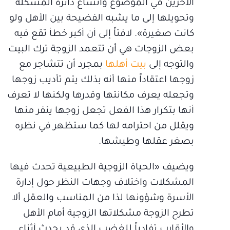
الآخرين في الموضوع واتساع دائرة المشكلة
وتحويلها إلى ما يشبه الفضيحة بين الأهل ولو
كانت صغيرة». لافتاً إلى أن أكبر خطأ تقع فيه
بعض الزوجات هي أن تتعمد الزوجة ترك البيت
والتوجه إلى
بيت أهلها
بمجرد أن تتشاجر مع
زوجها اعتقاداً منها أنه بذلك يتم تأديب زوجها
وتجعله يعرف مكانتها وقدرها ولكنها لا تعرف
أنها بتكرار هذا الفعل تجعل زوجها ينفر منها
ويقلل من احترامه لها كما ستظهر في نظره
بصغر عقلها وطيشها.
ويضيف «الحياة الزوجية الطبيعية تحدث فيها
المشكلات واختلاف وجهات النظر حول إدارة
الأسرة وشؤونها لذا من المناسب والعقل ألا
تطرح الزوجة مشكلاتها الزوجية أمام الأهل
والأقارب تفادياً للغضب الذي قد يحدث أثناء