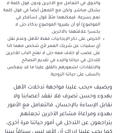
والذوق في التعامل مع الآخرين ودون قول كلمة لا
بشكل مباشر، ولكن مع التمهل أيضاً في قول كلمة
نعم بسرعة، فيمكنهما مثلاً قول (سأفكر في
الموضوع) أو أن يغيروا الموضوع بذكاء حتى لا
يخسرا علاقتهما بالآخرين.
الحرص على ذكر الإيجابيات فقط للأهل وعدم نقل
أي سلبيات عن شريك العمر لأي شخص مهما كنا
على غضب أو خلاف معه حتى لا نفتح الباب للآخرين
للتدخل في حياتنا والبدء في تقديم النصائح
والانتقادات لشعورهم بالقلق علينا ما قد ينعكس
بالسلب على حياتنا الزوجية.
ويضيف «يحب علينا مواجهة تدخلات الأهل
بهدوء وحسن تصرف فلا نفقد أعصابنا ولا
نقابل الإساءة بالإحسان، فالتعامل مع الأمور
بهدوء ومراعاة مشاعر الآخرين تجعلهم
يتراجعون عن التدخل في أمور حياتنا مرة أخرى،
كما يجب علينا إدراك أن الأمر ليس سباقاً بيننا