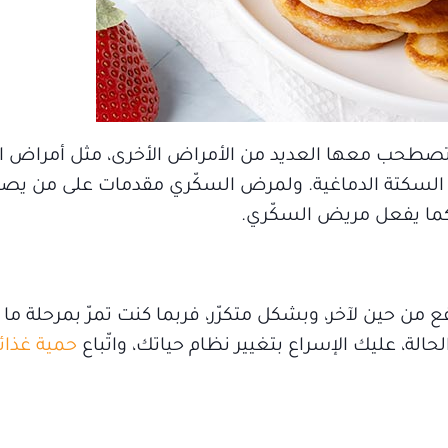
تصطحب معها العديد من الأمراض الأخرى، مثل أمراض ا
ك السكتة الدماغية. ولمرض السكّري مقدمات على من يصا
ما يفعل مريض السكّري.
 من حين لآخر، وبشكل متكرّر، فربما كنت تمرّ بمرحلة ما
لة، عليك الإسراع بتغيير نظام حياتك، واتّباع
حمية غذائ