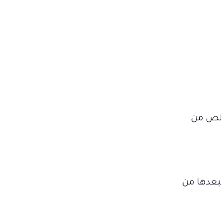
خلص من
بعدها من