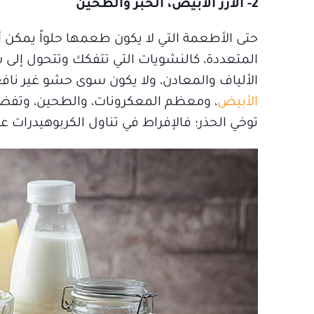
2- الأرز الأبيض، الخبز والطحين
حتى الأطعمة التي لا يكون طعمها حلواً يمكن أ
المتعددة، كالنشويات التي تتفكك وتتحول إلى سك
الألياف والمعادن، ولا يكون سوى حشو غير نا
الأبيض
، ومعظم المعكرونات، والطحين، وتفضيل ا
توخي الحذر؛ فالإفراط في تناول الكربوهيدرات عم