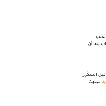
لقلب
ب بها أن
 قبل السكّري
ية
تجنّبك