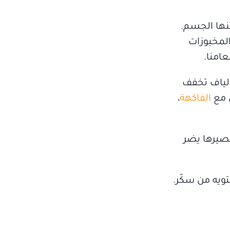
نها الجسم.
المخبوزات
عامنا.
ألياف تخفف
ن مع
الفاكهة
،
عصيرها يضر
تويه من سكّر.