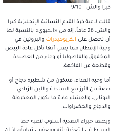
كيرا والش - 9/10
قالت لاعبة كرة القدم النسائية الإنجليزية كيرا
والش، 26 عاماً، إنه من «الحيوي» بالنسبة لها
أن تحصل على
الكربوهيدرات
والبروتين في
وجبة الإفطار، مما يعني أنها تأكل عادة البيض
المخفوق والفاصوليا أو وعاء من العصيدة
وقطعة من الفاكهة.
أما وجبة الغداء، فتتكون من شطيرة دجاج أو
حصة من الأرز مع السلطة واللبن الزبادي
اليوناني، والعشاء عادة ما يكون المعكرونة
والدجاج والخضراوات.
ويصف خبراء التغذية أسلوب لاعبة خط
الوسط في التغذية بأنه «معقول تماماً»، إذ إن