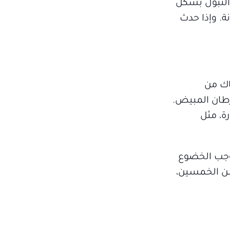
التبول بشكل
نة. وإذا حدث
اك من
رطان المبيض.
ة، مثل
يستوجب الخضوع
سن الخمسين،