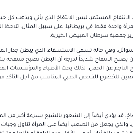
الانتفاخ المستمر، ليس الانتفاخ الذي يأتي ويذهب كل حين
ة واحدة فقط في بريطانيا، على سبيل المثال، تلاحظ الا
رير جمعية سرطان المبيض الخيرية.
س السوائل، وهي حالة تسمى الاستسقاء، الذي يبطن جدار ال
يصبح الانتفاخ شديداً لدرجة أن البطن تصبح منتفخة 
خ الناجم عن الحمل. لذلك يحث الأطباء والمؤسسات المعن
ن يسعين للخضوع للفحص الطبي المناسب من أجل التأكد من
اخ، قد يؤدي أيضاً إلى الشعور بالشبع بسرعة أكبر من الم
، والذي يجعل من الصعب أيضاً على المرأة تناول وجبات