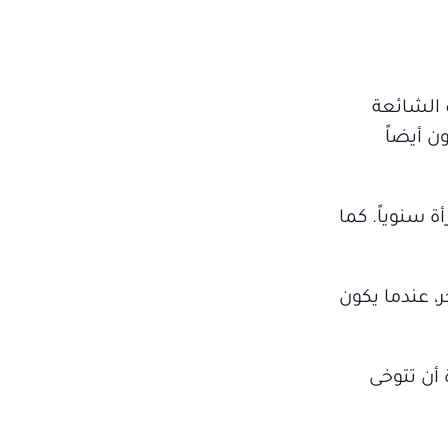
 الشائعة
ن أيضاً
ير التقارير إلى أن سرطان المبيض يقتل 11 امرأة كل يوم، وفي المتوسط 4000 امرأة سنوياً. كما
، عندما يكون
كل امرأة أن تتوخى