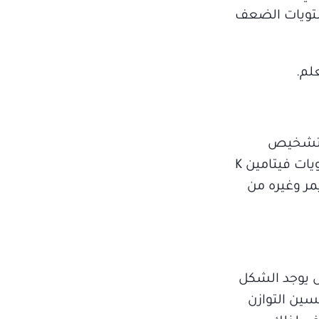
ي تلقت مكملات فيتامين K قد قللت من مستويات الضعف
لم.
ة والتشخيص
المرضية المرتبطة بالشيخوخة في الدماغ، وقال الباحثون أن هذه الدراسة تظهر مدى أهمية مراقبة مستويات فيتامين K
مر وغيره من
سبيل المثال يوجد الشكل
سين التوازن