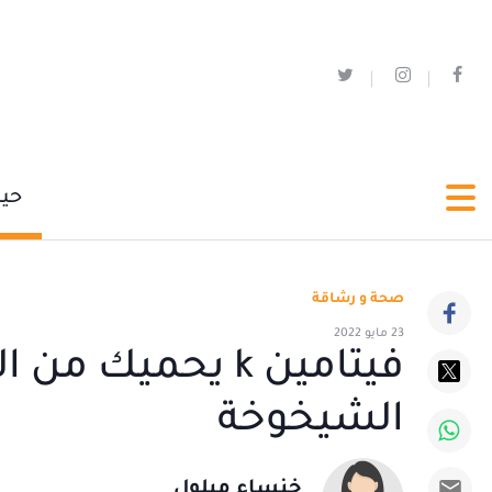
حي
صحة و رشاقة
23 مايو 2022
فيتامين k يحميك
الشيخوخة
خنساء مبلول