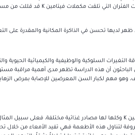
والسلوك الشبيه بالاكتئاب. بنهاية الدراسة كانت الفئران الت
 ظهر لديها تحسن في الذاكرة المكانية والمقدرة على التع
عداً للغاية في إعاقة التغيرات السلوكية والوظيفية والكيميائية الحيوي
 وهو مهم لكبار السن المعرضين للإصابة بمرض الزهاي
يقول العلماء إن هناك العديد من أشكال فيتامين K وكلها لها مصادر غذائية مختلفة، فعلى 
عروفة لتناول هذه الأطعمة فهي تفيد الأمعاء من خلال تح