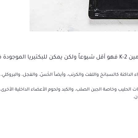
العديد من الأطعمة غنية بفيتامين K-1، أما فيتامين K-2 فهو أقل شيوعاً ولكن يمكن للبكتيريا ال
الداكنة كالسبانخ واللفت والكرنب، وأيضاً الخَسّ، والفجل، والبروكلي، و
 الحليب وخاصة الجبن الصلب، والكبد ولحوم الأعضاء الداخلية الأخرى، و
ن.