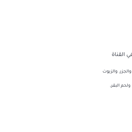
موجودة في القناة
الجزر، والزيوت
لحم البقر،