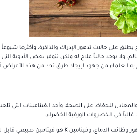
طلق على حالات تدهور الإدراك والذاكرة، وأكثرها شيوعا
. ولا يوجد حالياً علاج له ولكن تتوفر بعض الأدوية التي 
 به العلماء من جهود لإيجاد طرق تحد من هذه الأعراض أو
المعادن للحفاظ على الصحة، وأحد الفيتامينات التي تلعب 
ويقول الباحثون إن عملية الشيخوخة ترتبط بتدهور وظائف الدماغ، وفيتامين K هو ف