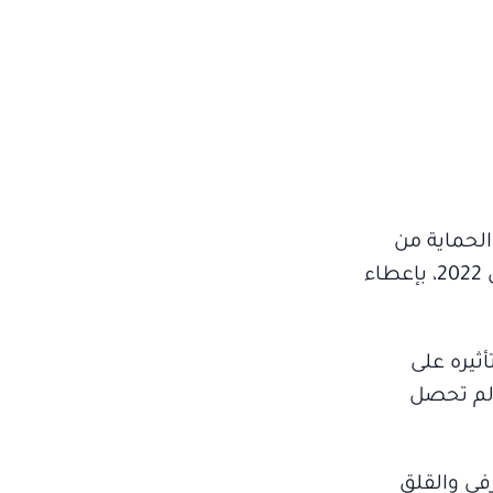
 إلى أن فيتامين K ربما يساعد في الحماية من
التدهور الإدراكي، وتم اختبار هذا المقترح، والذي قدم في اجتماع علم الأحياء التجريبي في الخامس من إبريل 2022، بإعطاء
أثيره على
 والأخرى لم تحصل
في والقلق