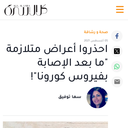
صحة و رشاقة
05 أغسطس 2021
احذروا أعراض متلازمة
"ما بعد الإصابة
بفيروس كورونا"!
سها توفيق