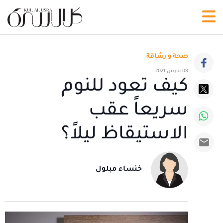
صحة و رشاقة
08 مارس 2021
كيف تعود للنوم
سريعاً عقب
الاستيقاظ ليلاً؟
خنساء مبلول