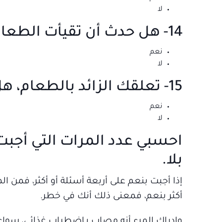
لا
14- هل حدث أن تقيأت الطعام عمداً؟
نعم
لا
15- تعلقك الزائد بالطعام، هل يزعجك أو يزعج الآخرين؟
نعم
لا
احسبي عدد المرات التي أجبت 
بلا.
إذا أجبت بنعم على أربعة أسئلة أو أكثر، فمن ا
أكثر بنعم، فمعنى ذلك أنك في خطر.
وإدراك المرء أنه مصاب بـاضطراب غذائي، سواء ك