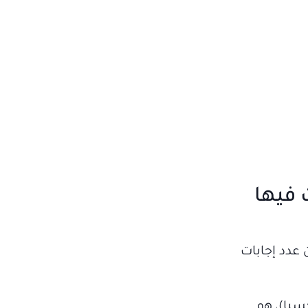
 فيها
 عدد إجابات
سيا)، هو