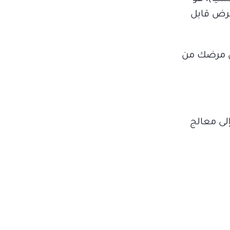
مرض قابل
عن مرضك من
لى معالج