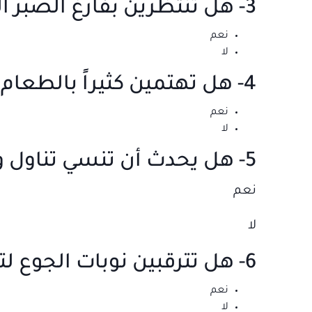
3- هل تنتظرين بفارغ الصبر اللحظات التي تأكلين فيها بمفردك؟
نعم
لا
4- هل تهتمين كثيراً بالطعام لدرجة أنه يشغل تفكيرك طيلة الوقت؟
نعم
لا
5- هل يحدث أن تنسي تناول وجبة أو اثنتين؟
نعم
لا
6- هل تترقبين نوبات الجوع لتأكلي بمفردك بعيداً عن العيون؟
نعم
لا