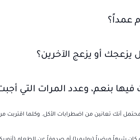
فيها بنعم، وعدد المرات التي أجبت
لمحتمل أنك تعانين من اضطرابات الأكل. وكلما اقتربت من
ان شرهاً مرضياً (بوليميا) أم صدوفاً عن الطعام (أنوريك