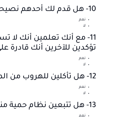
10- هل قدم لك أحدهم نصيحة أو ملاحظة حول طريقة تناولك للطعام؟
نعم
لا
11- مع أنك تعلمين أنك لا
تؤكدين للآخرين أنك قادرة ع
نعم
لا
12- هل تأكلين للهروب من الملل أو لأنك تعانين من الفراغ؟
نعم
لا
13- هل تتبعين نظام حمية منخفض السعرات الحرارية؟
نعم