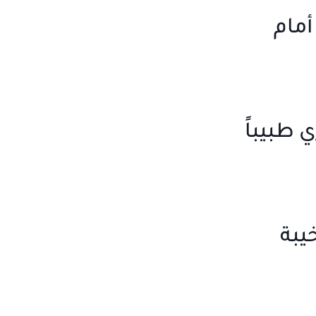
أمام
 طبيباً
يبة