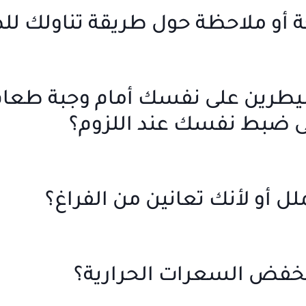
 تسيطرين على نفسك أمام وجبة طعا
لى ضبط نفسك عند اللزوم؟