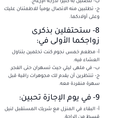
ب‌- تتصلين به كثيراً لدرجة الإزعاج.
ج- تطلبين منه الاتصال يومياً للاطمئنان عليك
وعلى أولادكما.
8- ستحتفلين بذكرى
زواجكما الأولى في:
أ‌- مطعم خمس نجوم كنت تحلمين بتناول
العشاء فيه.
ب‌- في ملهى ليلي حيث تسهران حتى الفجر.
ج‌- تنتظرين أن يقدم لك مجوهرات راقية قبل
سهرة منفردة معه.
9- في يوم الإجازة تحبين:
أ‌- البقاء في المنزل مع شريك المستقبل لنيل
قسط من الراحة.