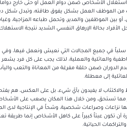
ة واستغلال الأشخاص ضمن دوام العمل أو حتى خارج دوام
ب من الموظف العمل بشكل يفوق طاقته، وتبدل شكل دينا
، أو بين الموظفين والمدير، وتحمل طباعه المزاجية، وغي
 الأفراد بحالة الإرهاق النفسي الشديد نتيجة الاستهلاك 
 سلباً في جميع المجالات التي نعيش ونعمل فيها، وفي
عاطفية والعائلية والعملية، لذلك يجب على كل فرد يشعر 
عدم الدوران ضمن حلقة مفرغة من المعاناة والتعب واليأ
عائلية إلى معطلة.
 والاكتئاب لا يفيدون بأيّ شيء، بل على العكس، هم يفت
كبر مما تستحق، ومن خلال هذا المكان يصعب على الأشخاص
ا نزاعات وصراعات شخصية، وشحاً في الإنتاجية لدى ال
أن تكون عبئاً كبيراً على كاهل الأشخاص إنما طريقة تع
لتراكمات الحياتية.