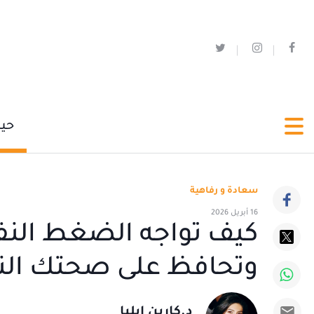
حي
سعادة و رفاهية
16 أبريل 2026
كيف تواجه الضغط النفس
وتحافظ على صحتك ال
د.كارين ايليا