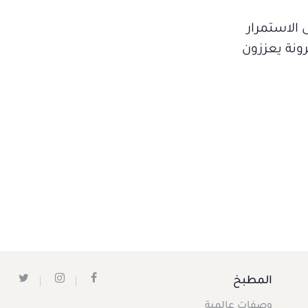
 الاستمرار
ونة يعززون
المطبخ
وصفات عالمية