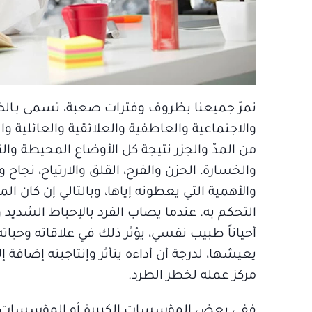
نمرّ جميعنا بظروف وفترات صعبة، تسمى بـال
والاجتماعية والعاطفية والعلائقية والعائلية وا
من المدّ والجزر نتيجة كل الأوضاع المحيطة والت
والخسارة، الحزن والفرح، القلق والارتياح، ن
والأهمية التي يعطونه إياها، وبالتالي إن 
التحكم به. عندما يصاب الفرد بالإحباط الشديد
أحياناً طبيب نفسي، يؤثر ذلك في علاقاته وحياته
يعيشها، لدرجة أن أداءه يتأثر وإنتاجيته إضاف
مركز عمله لخطر الطرد.
ففي بعض المؤسسات الكبيرة أو المؤسسات ال