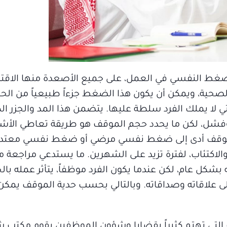
ضغط النفسي في العمل، على جميع الأصعدة منها الاقت
لصحية، ويمكن أن يكون هذا الضغط جزءاً طبيعياً من الحياة
ي لا يملك الفرد سلطة عليها. يتضمن هذا المد والجزر الك
جاح وفشل، لكن ما يحدد حجم الموقف هو طريقة تعاطي ال
كان الموقف أدى إلى ضغط نفسي مرضي أو ضغط نفسي معت
 والاكتئاب، لفترة تزيد على الشهرين. ما يستدعي مراجعة 
 بشكل عام، لكن عندما يكون الفرد موظفاً، يتأثر عمله بالح
ة إلى علاقاته وصداقاته. وبالتالي بحسب حدية الموقف يمك
تي تهتم كثيراً بقضايا وشؤون الموظفين يقوم مكتب 