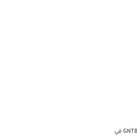
سجلت الدورة الخمسين لسوق السفر الألماني (GTM)، التي نظمها المجلس الوطني الألماني للسياحة GNTB في