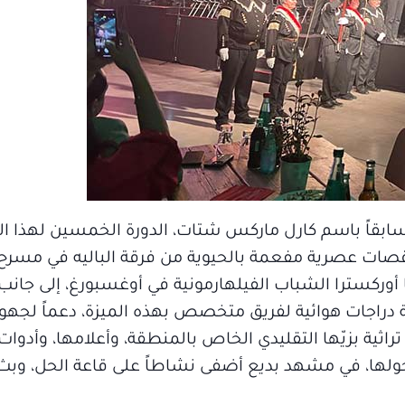
بقاً باسم كارل ماركس شتات، الدورة الخمسين لهذا الحد
رقصات عصرية مفعمة بالحيوية من فرقة الباليه في مسر
أوركسترا الشباب الفيلهارمونية في أوغسبورغ، إلى جان
راجات هوائية لفريق متخصص بهذه الميزة، دعماً لجهود 
اثية بزيّها التقليدي الخاص بالمنطقة، وأعلامها، وأدوات
لها، في مشهد بديع أضفى نشاطاً على قاعة الحل، وبث 