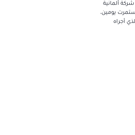
منتس، مشاركة ناجحة جاءت على قدر التوقعات، نظراً لحجم وهيبة هذا الحدث الكبير. فقد شاركت 183 شركة ألمانية
ستمرت يومين،
الميداني الذي أجراه