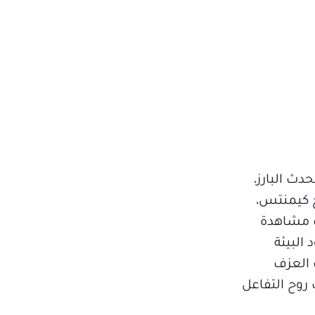
ث البارز،
ح كيمنتس،
ب مشاهدة
البيئة
 العزف
روح التفاعل