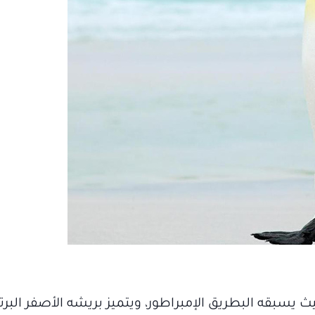
يث يسبقه البطريق الإمبراطور، ويتميز بريشه الأصفر البرتق