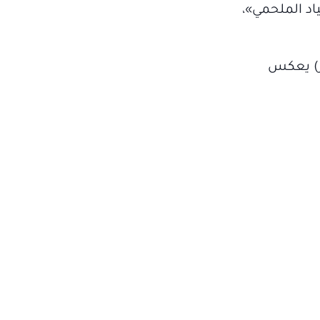
اد الملحمي»،
ار) يعكس