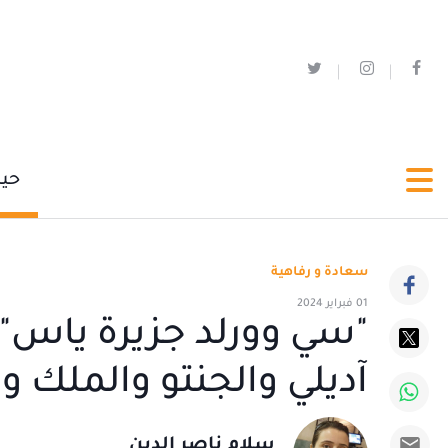
حي
سعادة و رفاهية
01 فبراير 2024
"سي وورلد جزيرة ياس".
آديلي والجنتو والملك و
سلام ناصر الدين