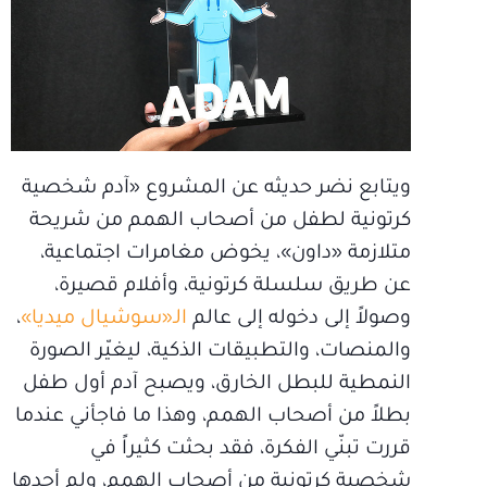
ويتابع نضر حديثه عن المشروع «آدم شخصية
كرتونية لطفل من أصحاب الهمم من شريحة
متلازمة «داون»، يخوض مغامرات اجتماعية،
عن طريق سلسلة كرتونية، وأفلام قصيرة،
وصولاً إلى دخوله إلى عالم
الـ«سوشيال ميديا»
،
والمنصات، والتطبيقات الذكية، ليغيّر الصورة
النمطية للبطل الخارق، ويصبح آدم أول طفل
بطلاً من أصحاب الهمم، وهذا ما فاجأني عندما
قررت تبنّي الفكرة، فقد بحثت كثيراً في
شخصية كرتونية من أصحاب الهمم، ولم أجدها