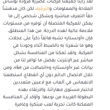
لقد رأينا جميعنا مركبات عصرية مزودة بوسائل
الملاحة والمعلومات و
الترفيه
، لكن كان مدهشاً
حقاً التعرف مباشرة وبشكل شخصي إلى ما
يمكن للمركبة المتصلة أن توفره من مستويات
ملاءمة عالية لهذه الدرجة. من هذا المنطلق،
فإن «أونستار» تشبه هاتفاً ذكياً على عجلات،
وهو ما شعرنا به بالضبط أثناء وجودنا في
المركبة. ولقد تمكنا من المنافسة بشكل
مباشر عبر الإنترنت بفضل ما توافر لنا من
بيانات عبر «أونستار» و«اتصالات من e&»، ومن
خلال الاتصال الدائم دون أي انقطاع، استطعنا
الانغماس في ألعاب مع لاعبين متعددين
لاختبار مستوى مهاراتنا، والارتقاء بهذه
البطولة الفريدة من نوعها. وأؤكد أن المنافسة
الممكنة كانت تجربة لعب مبتكرة وغامرة