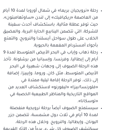
رحلة «نرويجيان بريما» في شمال أوروبا لمدة 10 أيام
من العاصمة «ريكيافيك» إلى لندن «ساوثهامبتون»،
حيث توفر عطلة مثالية، باستكشاف أحدث سفينة
للشركة، التي تتضمن الينابيع الحارة البرية، والمضيق
الخلاب على طول سواحل أيسلندا والنرويج، والتمتع
بأجواء أمستردام المفعمة بالحيوية.
رحلة ذهاب وإياب في البحر الأبيض المتوسط لمدة 9
أيام إلى إيطاليا، وفرنسا، وإسبانيا من برشلونة. تأخذ
هذه الرحلة الضيوف إلى وجهات شهيرة في البحر
الأبيض المتوسط، مثل كان، وروما، وإيبيزا، إضافة
إلى ذلك، توفر الرحلة إقامة ليلية ممتدة في
«فلورنسا/بيزا» «ليفورنو» لاستكشاف العديد من
المواقع التاريخية والمناظر الطبيعية الخصبة في
«توسكانا».
سيستمتع الضيوف أيضاً برحلة نرويجية منفصلة
لمدة 10 أيام في ثلاث دول مشمسة، تتضمن جزر
اليونان، وإيطاليا، والنرويج. وخلال هذه الرحلة،
سيكتشف الضيوف كل شيء، بدءاً من الآثار القديمة