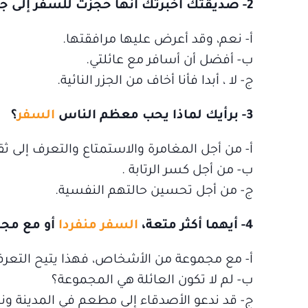
2- صديقتك أخبرتك أنها حجزت للسفر إلى جزيرة في المحيط، هل تودين لو كنت معها؟
أ‌- نعم، وقد أعرض عليها مرافقتها.
ب‌- أفضل أن أسافر مع عائلتي.
ج- لا ، أبدا فأنا أخاف من الجزر النائية.
3- برأيك لماذا يحب معظم الناس
السفر
؟
أ‌- من أجل المغامرة والاستمتاع والتعرف إلى ثق
ب‌- من أجل كسر الرتابة .
ج- من أجل تحسين حالتهم النفسية.
4- أيهما أكثر متعة،
السفر منفردا
أو مع مج
أ‌- مع مجموعة من الأشخاص، فهذا يتيح التعرف 
ب‌- لم لا تكون العائلة هي المجموعة؟
ج- قد ندعو الأصدقاء إلى مطعم في المدينة ون