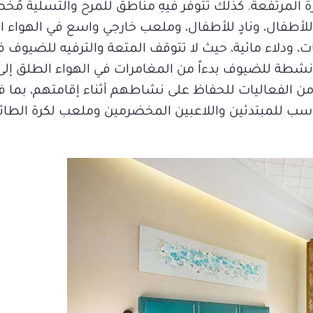
ارة المرتفعة. كذلك تتوفر فيهِ مناطق للمرح والتسلية م
طفال، ونادٍ للأطفال، وملعب خارجي واسع في الهواء ا
، ودلاء مائية، حيث لا تتوقف المتعة والترفيه للضيوف ف
الأنشطة للضيوف بدءاً من المغامرات في الهواء الطلق إلى 
 من الفعاليات للحفاظ على نشاطهم أثناء إقامتهم، بما 
ب للمبتدئين واللاعبين المخضرمين وملعب لكرة الطائرة