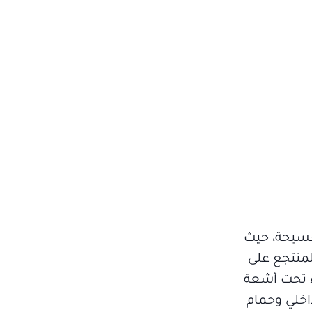
لفسيحة، حيث
لمنتجع على
اء تحت أشعة
حة داخلي وحمام