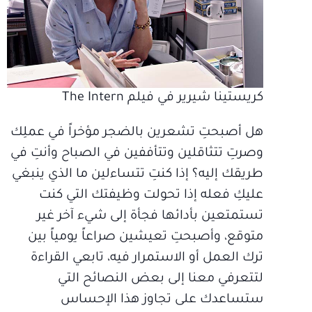
كريستينا شيرير في فيلم The Intern
هل أصبحتِ تشعرين بالضجر مؤخراً في عملِك
وصرتِ تتثاقلين وتتأففين في الصباح وأنتِ في
طريقك إليه؟ إذا كنتِ تتساءلين ما الذي ينبغي
عليكِ فعله إذا تحولت وظيفتك التي كنت
تستمتعين بأدائها فجأة إلى شيء آخر غير
متوقع، وأصبحتِ تعيشين صراعاً يومياً بين
ترك العمل أو الاستمرار فيه، تابعي القراءة
لتتعرفي معنا إلى بعض النصائح التي
ستساعدك على تجاوز هذا الإحساس