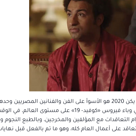
في البداية يقول الناقد كمال رمزي: «بالتأكيد لم يكن 2020 هو الأسوأ على الفن والفنانين المص
جزءاً من حالة عمت العالم بأكمله، بسبب تفشي وباء فيروس «كوفيد- 19» على مستو
رام التعاقدات مع المؤلفين والمخرجين، وبالطبع النجوم 