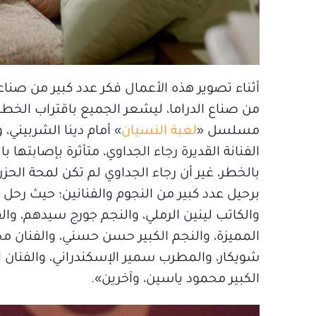
أثناء تصوير هذه الأعمال فكر عدد كبير من صناع
من صناع الدراما، ليشعر الجميع باقتراب الخطر ب
مسلسل «
لعبة النسيان
» أمام دينا الشربيني،
الفنانة القديرة رجاء الجداوي، متأثرة بإصابتها
بالخطر، غير أن رجاء الجداوي لم تكن لمحة الحز
برحيل عدد كبير من النجوم والفنانين؛ حيث رحل خل
والكاتب لينين الرملي، والنجم جورج سيدهم، والف
المميزة، والنجم الكبير حسن حسني، والفنا
شويكار، والمطرب سمير الإسكندراني، والفنان ال
الكبير محمود ياسين، وآخرين».