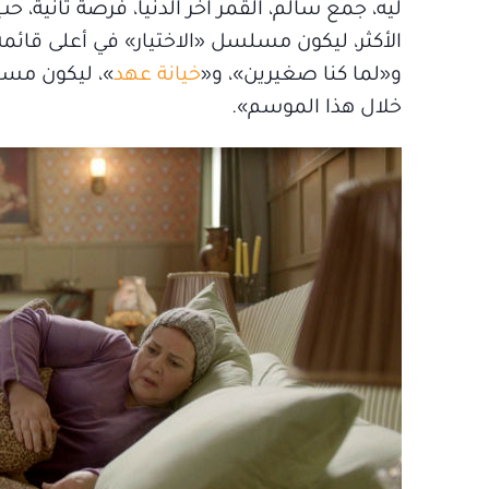
ليه، جمع سالم، القمر آخر الدنيا، فرصة تانية،
الأكثر، ليكون مسلسل «الاختيار» في أعلى قا
و«لما كنا صغيرين»، و«
خيانة عهد
»، ليكون مسلس
خلال هذا الموسم».