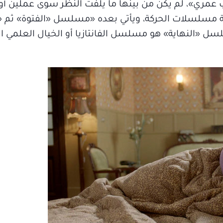
 حب عمري»، لم يكن من بينها ما يلفت النظر سوى عملين أو 
ئمة مسلسلات الحركة، ويأتي بعده «مسلسل «الفتوة» ثم 
ل «النهاية» هو مسلسل الفانتازيا أو الخيال العلمي الو