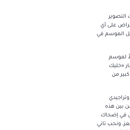
 التصوير
تراض على أي
قبل الموسم في
اً لموسم
ار «خليك
كبير من
اً، ما بين كوميدي وتراجيدي
ن بين هذه
ال في إضحاك
البرنس، لعبة النسيان، ليالينا 80، سلطانة المعز، ونحب تاني