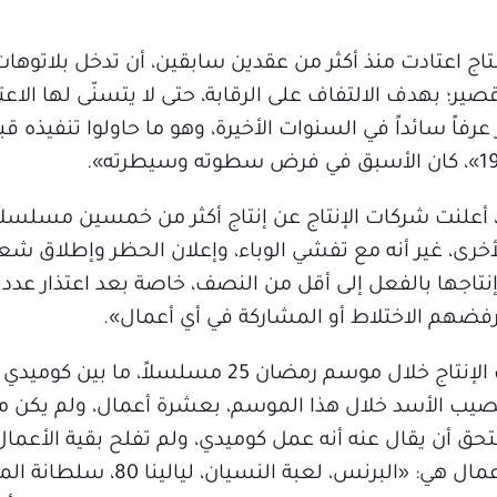
اج اعتادت منذ أكثر من عقدين سابقين، أن تدخل بلاتوهات
 بهدف الالتفاف على الرقابة، حتى لا يتسنّى لها الاع
فاً سائداً في السنوات الأخيرة، وهو ما حاولوا تنفيذه 
 أعلنت شركات الإنتاج عن إنتاج أكثر من خمسين مسلسل
رى، غير أنه مع تفشي الوباء، وإعلان الحظر وإطلاق شع
 إنتاجها بالفعل إلى أقل من النصف، خاصة بعد اعتذار عدد 
رفضهم الاختلاط أو المشاركة في أي أعمال».
وتقول الناقدة خيرية البشلاوي: «قدمت شركات الإنتاج خلال موسم رمضان 25 مسلسل
 نصيب الأسد خلال هذا الموسم، بعشرة أعمال، ولم يكن م
حق أن يقال عنه أنه عمل كوميدي، ولم تفلح بقية الأعم
الجمهور. في الدراما الاجتماعية قدمت تسعة أعمال هي: «