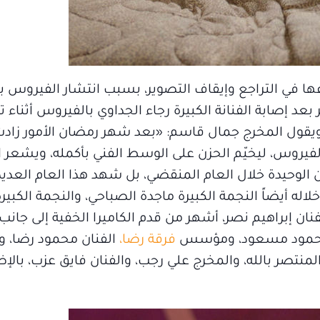
ها في التراجع وإيقاف التصوير، بسبب انتشار الفيروس بي
عد إصابة الفنانة الكبيرة رجاء الجداوي بالفيروس أثناء 
 ويقول المخرج جمال قاسم: «بعد شهر رمضان الأمور زادت 
 بالفيروس، ليخيّم الحزن على الوسط الفني بأكمله، ويشعر 
ن الوحيدة خلال العام المنقضي، بل شهد هذا العام العديد
اله أيضاً النجمة الكبيرة ماجدة الصباحي، والنجمة الكبير
نان إبراهيم نصر، أشهر من قدم الكاميرا الخفية إلى جانب 
ن محمود مسعود، ومؤسس
فرقة رضا،
الفنان محمود رضا، و
منتصر بالله، والمخرج علي رجب، والفنان فايق عزب، بالإض