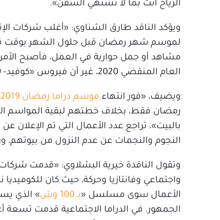
الرياح أتت بما لا تشتهي السفن».
ويؤكد الناقد طارق الشناوي: «أغلب شركات الإنت
لموسم شهر رمضان قبل حلول الشهر بوقت قصير؛
مشاهد أو جمل حوارية في العمل، فأصبح الأمر عر
العام المنقضي 2020، غير أن فيروس «كوفيد- 19»، كان الأسبق في فرض سطوته وسيطرته».
ويضيف، «فور انتهاء
موسم دراما رمضان 2019
،
رمضان فقط، بخلاف خطتهم لبقية المواسم الأخ
بالبيت»، تراجع عدد الأعمال التي تم الإعلان عن
النجوم والنجمات عن عدم النزول من بيوتهم، و
واجتماعي وفانتازيا وحركة، حيث كان للكوميديا
الأعمال سوى مسلسل «
بـ 100 وش
» الذي يست