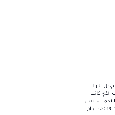
ريين وحدهم، بل كانوا
ى العالم، في الوقت الذي كانت
والنجمات، ليس
فقط لتقديم أعمال موسم شهر رمضان، بل للتعاقد على أعمال العام كله، وهو ما تم بالفعل قبل نهايات 2019، غير أن