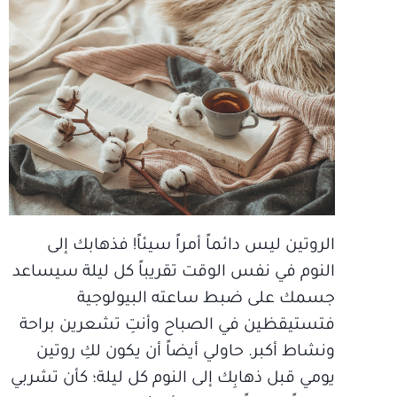
الروتين ليس دائماً أمراً سيئاً! فذهابك إلى
النوم في نفس الوقت تقريباً كل ليلة سيساعد
جسمك على ضبط ساعته البيولوجية
فتستيقظين في الصباح وأنتِ تشعرين براحة
ونشاط أكبر. حاولي أيضاً أن يكون لكِ روتين
يومي قبل ذهابِك إلى النوم كل ليلة؛ كأن تشربي