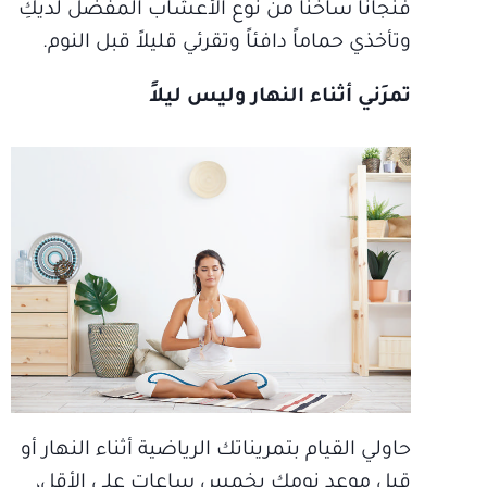
فنجاناً ساخناً من نوع الأعشاب المفضل لديكِ
وتأخذي حماماً دافئاً وتقرئي قليلاً قبل النوم.
تمرَني أثناء النهار وليس ليلاً
حاولي القيام بتمريناتك الرياضية أثناء النهار أو
قبل موعد نومِك بخمس ساعاتٍ على الأقل،