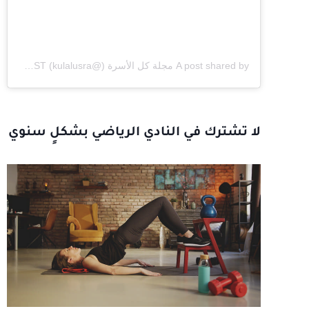
A post shared by مجلة كل الأسرة (@kulalusra)
on
Dec 4, 2019 at 3:50am PST
لا تشترك في النادي الرياضي بشكلٍ سنوي