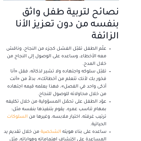
نصائح لتربية طفل واثق
بنفسه من دون تعزيز الأنا
الزائفة
علّم الطفل تقبّل الفشل كجزء من النجاح، وناقش
معه الأخطاء، وساعده على الوصول إلى النجاح من
خلال المدح.
تقبّل سلوكه واجتهاده ولا تشير لذكائه، فقل «أنا
فخور بك لأنك تتعلم من أخطائك»، بدلاً من «أنت
أذكى واحد في الفصل»، فهذا يعلمه قيمه اجتهاده
من خلال محاولاته للوصول للنجاح.
عوّد الطفل على تحمّل المسؤولية من خلال تكليفه
بمهام تناسب عمره، يقوم بتنفيذها بنفسه مثل:
ترتيب غرفته، اختيار ملابسه، وغيرها من
السلوكات
الحياتية.
ساعده على بناء هويته
الشخصية
من خلال تقديم يد
المساعدة على اكتشاف اهتماماته وهواياته، مثل