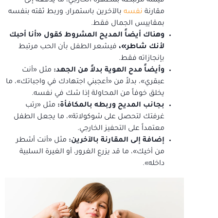
قيمته مرتبطة بمظهره الخارجي، ما يدفعه إلى
مقارنة
نفسه
بالآخرين باستمرار، وربط ثقته بنفسه
بمقاييس الجمال فقط.
وهناك أيضاً المديح المشروط كقول «أنا أحبك
لأنك شاطر»،
فيشعر الطفل بأن الحب مرتبط
بإنجازاته فقط.
وأيضاً مدح الهوية بدلاً من الجهد:
مثل «أنت
عبقري»، بدلاً من «أعجبني اجتهادك في واجباتك»، ما
يخلق خوفاً من المحاولة إذا شك في نفسه.
بجانب المديح وربطه بالمكافأة:
مثل «رتب
غرفتك لتحصل على شوكولاتة»، ما يجعل الطفل
معتمداً على التحفيز الخارجي.
إضافة إلى المقارنة بالآخرين:
مثل «أنت أشطر
من أخيك»، ما قد يزرع الغرور، أو الغيرة السلبية
داخله».