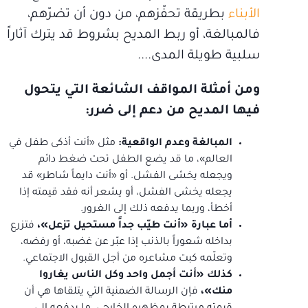
الأبناء
بطريقة تحفّزهم، من دون أن تضرّهم،
فالمبالغة، أو ربط المديح بشروط قد يترك آثاراً
سلبية طويلة المدى....
ومن أمثلة المواقف الشائعة التي يتحول
فيها المديح من دعم إلى ضرر:
المبالغة وعدم الواقعية:
مثل «أنت أذكى طفل في
العالم»، ما قد يضع الطفل تحت ضغط دائم
ويجعله يخشى الفشل. أو «أنت دايماً شاطر» قد
يجعله يخشى الفشل، أو يشعر أنه فقد قيمته إذا
أخطأ، وربما يدفعه ذلك إلى الغرور.
أما عبارة «أنت طيّب جداً مستحيل تزعل»،
فتزرع
بداخله شعوراً بالذنب إذا عبّر عن غضبه، أو رفضه،
وتعلّمه كبت مشاعره من أجل القبول الاجتماعي.
كذلك «أنت أجمل واحد وكل الناس يغاروا
منك»،
فإن الرسالة الضمنية التي يتلقاها هي أن