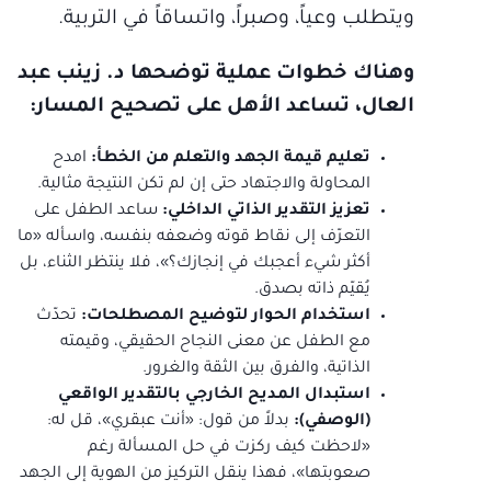
ويتطلب وعياً، وصبراً، واتساقاً في التربية.
وهناك خطوات عملية توضحها د. زينب عبد
العال، تساعد الأهل على تصحيح المسار:
تعليم قيمة الجهد والتعلم من الخطأ:
امدح
المحاولة والاجتهاد حتى إن لم تكن النتيجة مثالية.
تعزيز التقدير الذاتي الداخلي:
ساعد الطفل على
التعرّف إلى نقاط قوته وضعفه بنفسه، واسأله «ما
أكثر شيء أعجبك في إنجازك؟»، فلا ينتظر الثناء، بل
يُقيّم ذاته بصدق.
استخدام الحوار لتوضيح المصطلحات:
تحدّث
مع الطفل عن معنى النجاح الحقيقي، وقيمته
الذاتية، والفرق بين الثقة والغرور.
استبدال المديح الخارجي بالتقدير الواقعي
(الوصفي):
بدلاً من قول: «أنت عبقري»، قل له:
«لاحظت كيف ركزت في حل المسألة رغم
صعوبتها»، فهذا ينقل التركيز من الهوية إلى الجهد