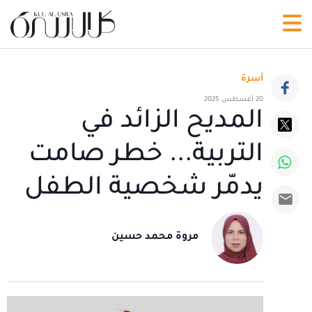
أسرة
20 أغسطس 2025
المديح الزائد في
التربية... خطر صامت
يدمّر شخصية الطفل
مروة محمد حسين