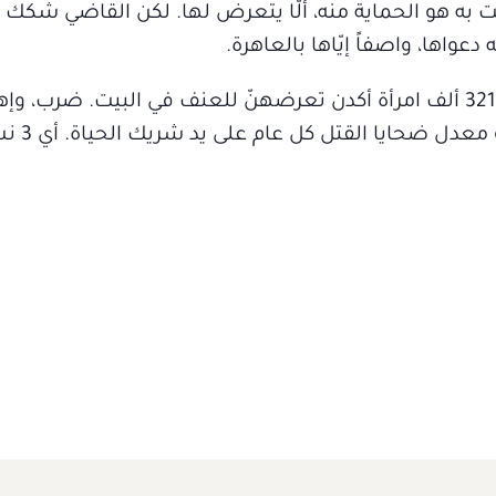
به هو الحماية منه، ألّا يتعرض لها. لكن القاضي شكك ف
جاء في آخر استطلاع فرنسي للرأي أن 321 ألف امرأة أكدن تعرضهنّ للعنف في البيت. ضرب، 
واغتصاب. 244 ألف بلاغ للش