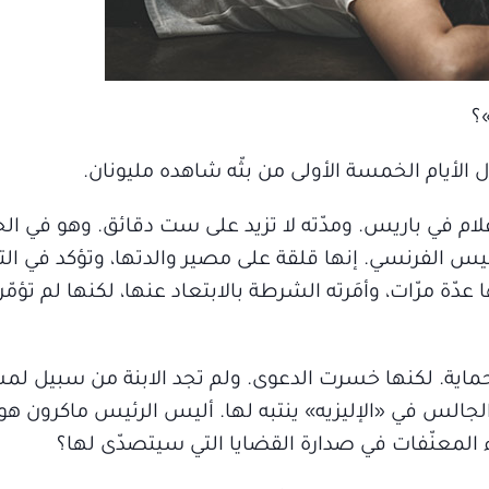
؟
 الأيام الخمسة الأولى من بثّه شاهده مليونان.
م في باريس. ومدّته لا تزيد على ست دقائق. وهو في الح
يس الفرنسي. إنها قلقة على مصير والدتها، وتؤكد في ال
عدّة مرّات، وأمَرته الشرطة بالابتعاد عنها، لكنها لم تؤمّ
اية. لكنها خسرت الدعوى. ولم تجد الابنة من سبيل لمس
الس في «الإليزيه» ينتبه لها. أليس الرئيس ماكرون هو
المعنّفات في صدارة القضايا التي سيتصدّى لها؟