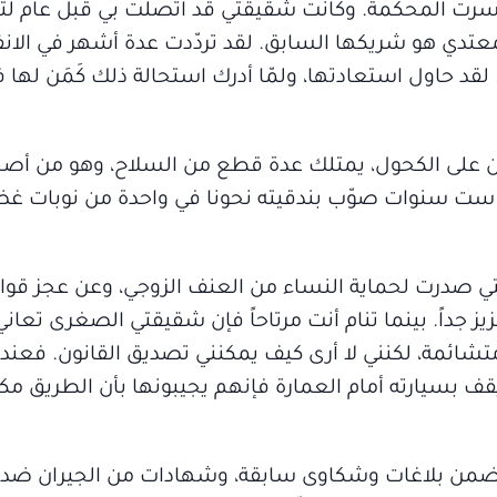
خسرت المحكمة. وكانت شقيقتي قد اتصلت بي قبل عام لتخ
لمعتدي هو شريكها السابق. لقد تردّدت عدة أشهر في الا
 حاول استعادتها، ولمّا أدرك استحالة ذلك كَمَن لها ف
على الكحول، يمتلك عدة قطع من السلاح، وهو من أصح
قبل ست سنوات صوّب بندقيته نحونا في واحدة من نوبات غ
تي صدرت لحماية النساء من العنف الزوجي، وعن عجز قو
جداً. بينما تنام أنت مرتاحاً فإن شقيقتي الصغرى تعاني
 متشائمة، لكنني لا أرى كيف يمكنني تصديق القانون. فعن
 بسيارته أمام العمارة فإنهم يجيبونها بأن الطريق مكا
محاميتها ملفاً من 37 صفحة، تتضمن بلاغات وشكاوى سابقة، وشهادات من الجيران 