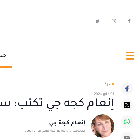
حي
أسرة
01 مايو 2024
إنعام كجه جي تكتب: سي
إنعام كجة جي
صحافية وروائية عراقية تقيم في باريس