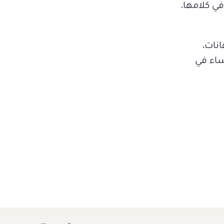
ي كلامها،
وإهانات،
رطة. 155 امرأة هو معدل ضحايا القتل كل عام على يد شريك الحياة. أي 3 نساء في