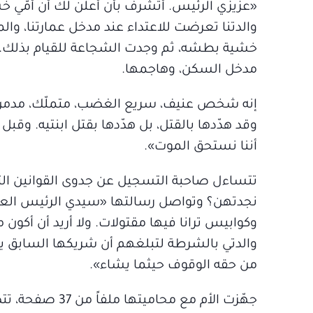
«عزيزي الرئيس. أتشرف بأن أعلن لك أن أمّي 
والدتنا تعرضت للاعتداء عند مدخل عمارتنا، وا
خشية بطشه، ثم وجدت الشجاعة للقيام بذلك. لقد
مدخل السكن، وهاجمها.
إنه شخص عنيف، سريع الغضب، متملّك، مدمن 
وقد هدّدها بالقتل، بل هدّدها بقتل ابنتيه. و
أننا نستحق الموت».
تتساءل صاحبة التسجيل عن جدوى القوانين ال
نجدتهن؟ وتواصل رسالتها «سيدي الرئيس العزيز 
وكوابيس ترانا فيها مقتولات. ولا أريد أن أكون
والدتي بالشرطة لتبلغهم أن شريكها السابق يقف
من حقه الوقوف حيثما يشاء».
جهّزت الأم مع 