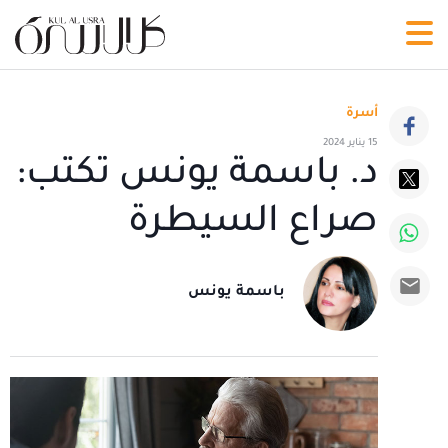
أسرة
15 يناير 2024
د. باسمة يونس تكتب:
صراع السيطرة
باسمة يونس