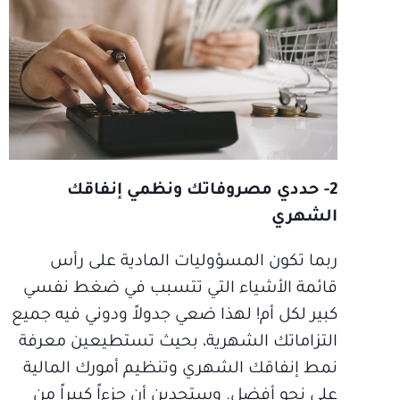
2- حددي مصروفاتك ونظمي إنفاقك
الشهري
ربما تكون المسؤوليات المادية على رأس
قائمة الأشياء التي تتسبب في ضغط نفسي
كبير لكل أم! لهذا ضعي جدولاً ودوني فيه جميع
التزاماتك الشهرية، بحيث تستطيعين معرفة
نمط إنفاقك الشهري وتنظيم أمورك المالية
على نحو أفضل. وستجدين أن جزءاً كبيراً من