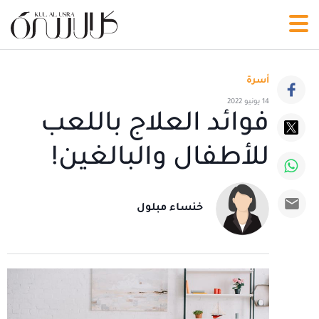
أسرة
14 يونيو 2022
فوائد العلاج باللعب
للأطفال والبالغين!
خنساء مبلول