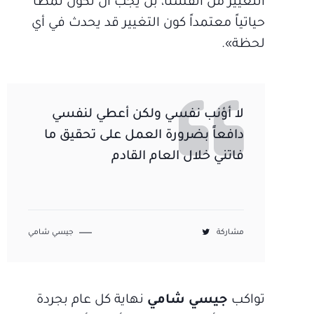
التغيير من أنفسنا، بل يجب أن تكون نمطاً
حياتياً معتمداً كون التغيير قد يحدث في أي
لحظة».
لا أؤنب نفسي ولكن أعطي لنفسي
دافعاً بضرورة العمل على تحقيق ما
فاتني خلال العام القادم
مشاركة
جيسي شامي
تواكب
جيسي شامي
نهاية كل عام بجردة