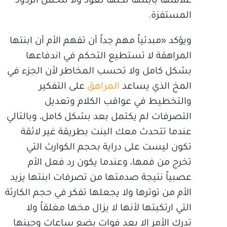
علاقتها بابنتها لكنها تعود ولا تتحمل الردود
المستفزة.
ويؤكد «مبدئياً مهم جداً أن تفهم الأم أن ابنتها
المراهقة لا تستطيع التحكم في اندفاعها
بشكل كامل ولا تحسب المخاطر لأن الجزء في
المخ الذي يساعد
المراهق
على التفكير
والتخطيط في عواقب الكلام وتعديل
التصرفات لم يكتمل بعد بشكل كامل، وبالتالي
عندما تتحدث معك البنت بطريقة غير لائقة
تكون ليست على دراية بحجم الكوارث التي
تخرج من فمها، وعندما يكون رد فعل الأم
عصبياً نتيجة صدمتها من تصرفات ابنتها يزيد
الأم من توترها ولا يجعلها تفكر في حجم الكارثة
التي ارتكبتها لأنها لا يزال مخها مغلقاً ولا
تدرك الأمر إلا بعد فوات بضع ساعات وحينها