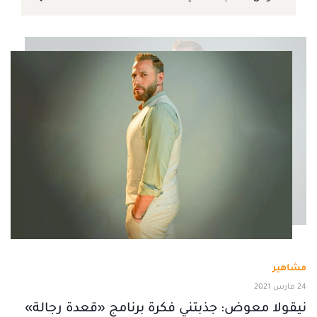
مشاهير
24 مارس 2021
نيقولا معوض: جذبتني فكرة برنامج «قعدة رجالة»