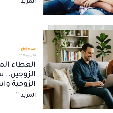
المزيد
حب و زواج
16 يونيو 2026
العطاء المت
الزوجين.. س
الزوجية وا
المزيد