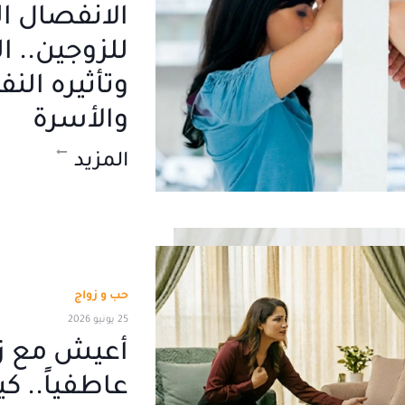
الانفصال ا
للزوجين.. 
وتأثيره الن
والأسرة
المزيد
حب و زواج
25 يونيو 2026
أعيش مع ز
عاطفياً.. ك