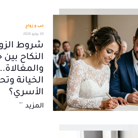
حب و زواج
20 يوليو 2026
شروط الزوا
النكاح بين 
والمغالاة..
الخيانة وتح
الأسري؟
المزيد