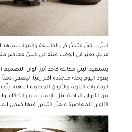
البنّي… لونٌ متجذّر في الطبيعة والمواد، يشهد 
مريح، يعبّر في الوقت عينه عن حسّ معاصر متو
يستعيد البنّي مكانته كأحد أبرز ألوان التصميم
يعود اليوم بحلّة متجدّدة أكثر رقيّاً، ليضفي دف
الرماديات الباردة والألوان المحايدة الباهتة، يت
بين الألوان الداكنة مثل الإسبريسو والكاكاو، وال
الألوان المعاصرة ويعزّز التباين فيها ضمن الم