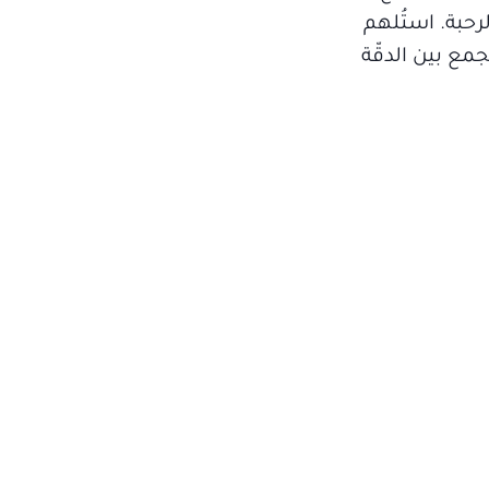
جامه الرحبة. استُلهم
جمع بين الدقّة