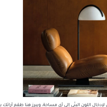
خال اللون البنّي إلى أي مساحة، ويبرز هنا طقم أرائك بيز