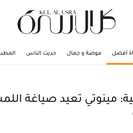
اة أفضل
موضة و جمال
حديث الناس
المطب
نّية: مينوتي تعيد صياغة الل