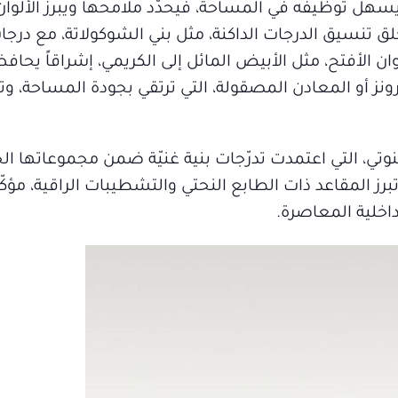
رناً يسهل توظيفه في المساحة، فيحدّد ملامحها ويبرز الألوا
ما يخلق تنسيق الدرجات الداكنة، مثل بني الشوكولاتة، مع درجا
ألوان الأفتح، مثل الأبيض المائل إلى الكريمي، إشراقاً يحاف
ونز أو المعادن المصقولة، التي ترتقي بجودة المساحة، 
ي، التي اعتمدت تدرّجات بنية غنيّة ضمن مجموعاتها الجد
رز المقاعد ذات الطابع النحتي والتشطيبات الراقية، مؤكّد
اخلية المعاصرة.