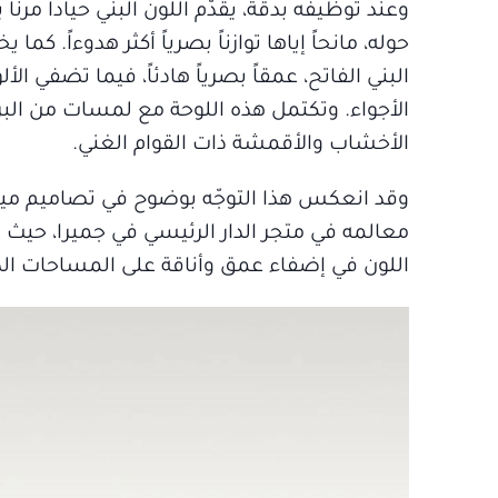
وعند توظيفه بدقّة، يقدّم اللون البنّي حياداً م
حوله، مانحاً إياها توازناً بصرياً أكثر هدوءاً. ك
البني الفاتح، عمقاً بصرياً هادئاً، فيما تضفي ال
الأجواء. وتكتمل هذه اللوحة مع لمسات من البر
الأخشاب والأقمشة ذات القوام الغني.
وقد انعكس هذا التوجّه بوضوح في تصاميم مينوت
معالمه في متجر الدار الرئيسي في جميرا، حيث تب
اللون في إضفاء عمق وأناقة على المساحات الد