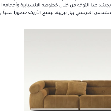
ارسيو كوغان / استوديو MK27، الذي يجسّد هذا التوجّه من خلال خطوطه الانسيابية وأح
ندس الفرنسي بيار بيزييه، ليمنح الأريكة حضوراً نحتياً ي