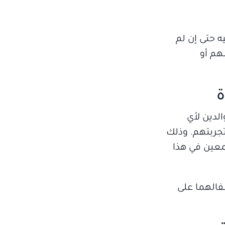
ه حتى إن لم
هم أو
ة
لدين لأي
جربتهم. وذلك
معين في هذا
فالهما على