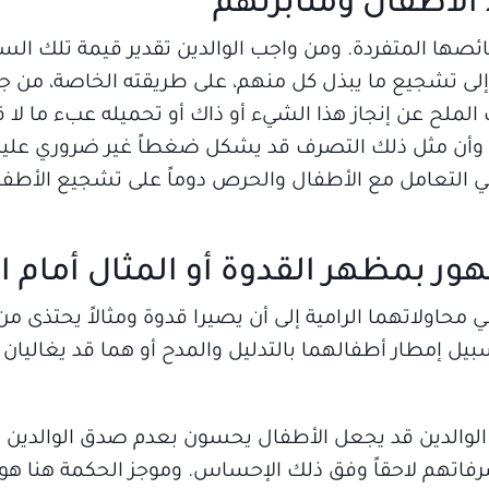
الأطفال ومثابرتهم
ها المتفردة. ومن واجب الوالدين تقدير قيمة تلك ال
لى تشجيع ما يبذل كل منهم، على طريقته الخاصة، من جه
الملح عن إنجاز هذا الشيء أو ذاك أو تحميله عبء ما لا قد
 وأن مثل ذلك التصرف قد يشكل ضغطاً غير ضروري عليه
في التعامل مع الأطفال والحرص دوماً على تشجيع الأطفال
ور بمظهر القدوة أو المثال أمام ا
في محاولاتهما الرامية إلى أن يصيرا قدوة ومثالاً يحتذى م
يل إمطار أطفالهما بالتدليل والمدح أو هما قد يغاليان 
الوالدين قد يجعل الأطفال يحسون بعدم صدق الوالدين 
تهم لاحقاً وفق ذلك الإحساس. وموجز الحكمة هنا هو