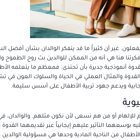
علون. غير أن كثيراً ما قد يتفكر الوالدان بشأن أفضل ال
رتنا هنا هي أنه من الممكن للوالدين بث روح الطموح وال
دوة أنموذجية جديرة بأن تحتذى. فمعظم ما يتعلمه الأ
 القدوة والمثال العملي في الحياة والسلوك العون في ت
لإيجابية ويدعم جهود تربية الأطفال على أسس سليمة.
وية
إلهام أو من هم نسعى لأن نكون مثلهم. والوالدان، في 
 بوسعهما التأثير عليهم إيجابياً عبر تقديمهما القدوة و
أطفال من الناحية المادية وحدها هي مسؤولية الوالدين و