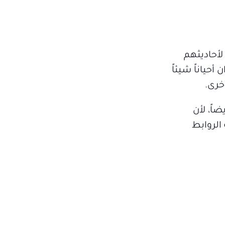
لأحاديثهم
حياناً شيئاً
خرى.
اً، لأن
الروابط