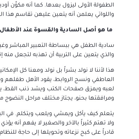
الطفولة الأولى ليزول بعدها. كما أنه مكوِّن 
واللواتي يعلمن أنه يتعين عليهن تقاسم هذا ال
ما هو أصل السادية والقسوة عند الأطفال
سادية الطفل هي ببساطة التعبير المباشر وغير 
والذي يتعين على التربية أن تهذبه لتجعل منه إنس
هذا لأننا لا نولد بشراً بل نولد ومعنا كل الإمكا
العاطفي ونسج الروابط، يقود الأهل طفلهم و
لعبه ويمزق صفحات الكتب ويشد ذنب القط، يم
ومرافقتها بحنو، يجتاز مختلف مراحل النضوج من
يتعلم كيف يأكل ويمشي ويلعب ويتكلم. في البدا
ولا تهتم كثيراً بالآخر والصغير لا يفهم أنه يؤ
قادراً على كبح نزعاته وتحويلها إلى حاجة للنظا