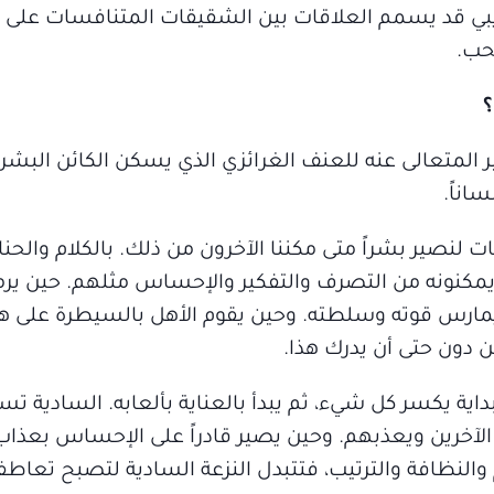
أوديبي قد يسمم العلاقات بين الشقيقات المتنافسات على
حب.
؟
المتعالى عنه للعنف الغرائزي الذي يسكن الكائن البشري
اناً.
نيات لنصير بشراً متى مكننا الآخرون من ذلك. بالكلام والحنا
يمكنونه من التصرف والتفكير والإحساس مثلهم. حين ير
ارس قوته وسلطته. وحين يقوم الأهل بالسيطرة على ه
 دون حتى أن يدرك هذا.
ية يكسر كل شيء، ثم يبدأ بالعناية بألعابه. السادية ت
ذي الآخرين ويعذبهم. وحين يصير قادراً على الإحساس بعذاب
م والنظافة والترتيب، فتتبدل النزعة السادية لتصبح تعاطفا