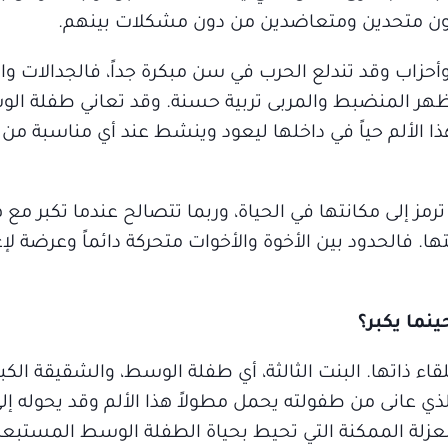
يظلون متحدين ومتعاضدين من دون مشكلات بينهم.
حزاب وقد تندلع الحرب في سن مبكرة جداً، فالجدالات و
مظهر المنضبط والمربى تربية حسنة. وقد تعاني طفلة الو
 الألم حياً في داخلها ليعود وينشط عند أي مناسبة من 
 إلى مكانتها في الحياة، وربما تتصالح عندما تكبر مع ه
 فالحدود بين الأخوة والأخوات متحركة دائماً وعرضة لإ
نما يكبر؟
اء ذاتها. البنت الثالثة، أي طفلة الوسط، والشقيقة الكب
لذي عانى من طفولته يحمل مطولاً هذا الألم وقد يحوله إ
لعزلة الممكنة التي تحيط بحياة الطفلة الوسط المستبعدة