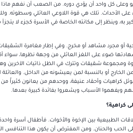
ريو وعلى كل واحد أن يؤدي دوره. من الصعب أن نفهم ماذا
على الأحداث. تلك هي قوة اللاوعي العائلي وسطوته. ولل
كير به، وينظر إلى مكانته الخاصة في الأسرة كجزء لا يتجزأ
ضحية أو مجرد مشاهد أو مخرج. وفي إطار مغامرة الشقيقا
شهادتها ضوء على اللغز العائلي من وجهة نظرها، سواء أ
وة ومجموعة شقيقات وتترك في الظل ذاتيات الآخرين وهك
من الخارج أو بالنسبة لمن يعيشونه من الداخل. والعائلة ال
 موئل كراهيات وأحقاد عنيفة، ووحدهم من يعانون كثيراً من
هم ويفهموا الأسباب ويشعروا بفائدة كبيرة بعدها.
ى كراهية؟
لاقات الطبيعية بين الإخوة والأخوات. فأطفال أسرة واحد
ى الحب والحنان. ومن المفترض أن يكون هذا التنافس الأ