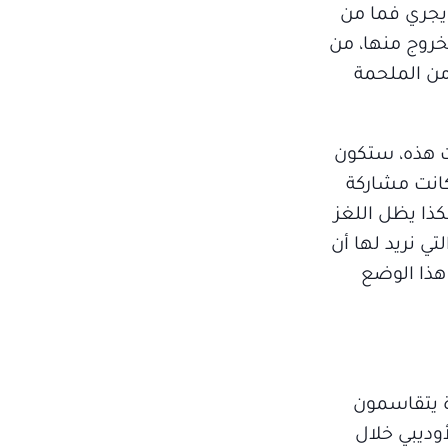
 يجري فما من
خروج منها، من
 من الملحمة
ت هذه، ستكون
كانت مشاركة
ذا يظل اللغز
تي نريد لها أن
 هذا الوضع
ة يتقاسمون
وديبي خلال