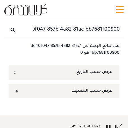
عدد نتائج البحث عن "dc40f047 857b 4a82 81ac
bb7681f00900" هو 0