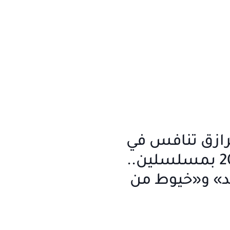
لرازق تنافس في
رمضان 2027 بمسلسلين..
» و«خيوط من