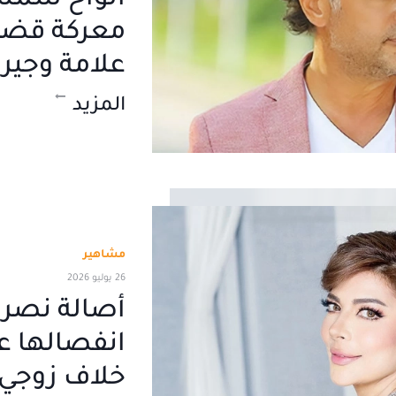
ألواح شم
معركة قضائ
علامة وجيرا
المزيد
مشاهير
26 يوليو 2026
أصالة نصر
انفصالها ع
خلاف زوجي