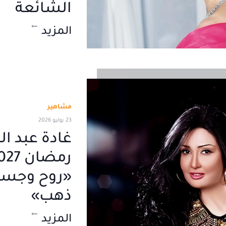
الشائعة
المزيد
مشاهير
23 يوليو 2026
غادة عبد ا
«روح وجسد
ذهب»
المزيد