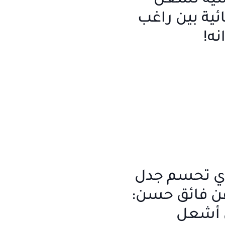
سية تشعل
ية بين راغب
نه!
ي تحسم جدل
ن فائق حسن:
 أشعل