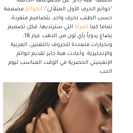
تكشف "هبة جابر" عن مجموعتها الحالمة
"خواتم الحرف الأول المتلألئ"،
الخواتم
مصممة
حسب الطلب بحرف واحد، بتصاميم متفردة،
تماما كما
المرأة
التي سترتديها، فكل تصميم
يصاغ يدوياً بأي لون من الذهب عيار 18،
وبخيارات متعددة للحروف باللغتين، العربية
والإنجليزية. وأعادت هبة جابر تقديم خواتم
الإنفينيتي الحصرية في الوقت المناسب ليوم
الحب.